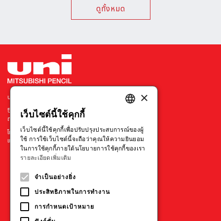
ดูทั้งหมด
×
บริษัท มิตซูบิชิ เพนซิล ประเทศไทย จำกัด
540 อาคารเมอร์คิวรี่ ทาวเวอร์ ชั้น 7 ยูนิต 702
เว็บไซต์นี้ใช้คุกกี้
ENGLISH
ถนนเพลินจิต แขวงลุมพินี เขตปทุมวัน กรุงเทพฯ 10330
เว็บไซต์นี้ใช้คุกกี้เพื่อปรับปรุงประสบการณ์ของผู้
โทร : +66 211 79314-5
THAI
ใช้ การใช้เว็บไซต์นี้จะถือว่าคุณให้ความยินยอม
แฟกซ์ : +66 211 73595
ในการใช้คุกกี้ภายใต้นโยบายการใช้คุกกี้ของเรา
VIETNAMESE
รายละเอียดเพิ่มเติม
ประเทศอื่นๆ
จำเป็นอย่างยิ่ง
ประสิทธิภาพในการทำงาน
การกำหนดเป้าหมาย