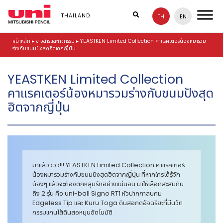
S
k
THAILAND
TH
EN
i
p
หน้าหลัก
▸
ข่าวสารและกิจกรรม
▸
YEASTKEN Limited Collection คาแรคเตอร์น้องหมารวม
t
ร่างกับขนมปังสุดฮิตจากญี่ปุ่น
o
m
a
YEASTKEN Limited Collection
i
คาแรคเตอร์น้องหมารวมร่างกับขนมปังสุด
n
c
ฮิตจากญี่ปุ่น
o
n
t
e
n
t
มาแล้วววว!!! YEASTKEN Limited Collection คาแรคเตอร์
น้องหมารวมร่างกับขนมปังสุดฮิตจากญี่ปุ่น ที่หากใครได้รู้จัก
น้องๆ แล้วจะต้องตกหลุมรักอย่างแน่นอน มาให้เลือกสะสมกัน
ถึง 2 รุ่น คือ uni-ball Signo RT1 หัวปากกาลบคม
Edgeless Tip และ Kuru Toga ดินสอกดอัจฉริยะที่มีนวัต
กรรมแกนไส้ดินสอหมุนอัตโนมัติ