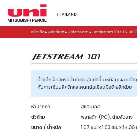
S
k
THAILAND
i
p
t
หน้าหลัก
▸
ผลิตภัณฑ์
▸
Jetstream
▸
Jetstream 101 SXN-101
o
m
a
i
n
c
น้ำหมึกเจ็ทสตรีมนั้นมีคุณสมบัติลื่นเหมือนเจล แต่ย
o
กับการใช้บนลิควิทและคนถนัดเขียนมือซ้ายอีกด้วย
n
t
e
หัวปากกา
สแตนเลส
n
ตัวด้าม
พลาสติก (PC), ด้ามจับยาง
t
ขนาด / น้ำหนัก
1.07 ซม. x 1.63 ซม. x 14.06 