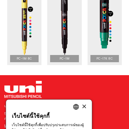
PC-1M 8C
PC-1M
PC-17K 8C
×
บริษัท มิตซูบิชิ เพนซิล ประเทศไทย จำกัด
540 อาคารเมอร์คิวรี่ ทาวเวอร์ ชั้น 7 ยูนิต 702
เว็บไซต์นี้ใช้คุกกี้
ENGLISH
ถนนเพลินจิต แขวงลุมพินี เขตปทุมวัน กรุงเทพฯ 10330
เว็บไซต์นี้ใช้คุกกี้เพื่อปรับปรุงประสบการณ์ของผู้
โทร : +66 211 79314-5
THAI