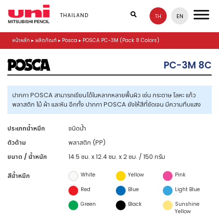
S
k
THAILAND
TH
EN
i
p
หน้าหลัก
▸
ผลิตภัณฑ์
▸
Posca
▸
POSCA PC-3M (Pack 8 Colors)
t
o
m
PC-3M 8C
a
i
n
ปากกา POSCA สามารถเขียนได้ในหลากหลายพื้นผิว เช่น กระดาษ โลหะ แก้ว
c
พลาสติก ไม้ ผ้า และหิน อีกทั้ง ปากกา POSCA ยังให้สีที่ชัดเจน มีความทึบแสง
o
n
t
ประเภทน้ำหมึก
ชนิดน้ำ
e
ตัวด้าม
พลาสติก (PP)
n
t
ขนาด / น้ำหนัก
14.5 ซม. x 12.4 ซม. x 2 ซม. / 150 กรัม
White
Yellow
Pink
สีน้ำหมึก
Red
Blue
Light Blue
Green
Black
Sunshine
Yellow