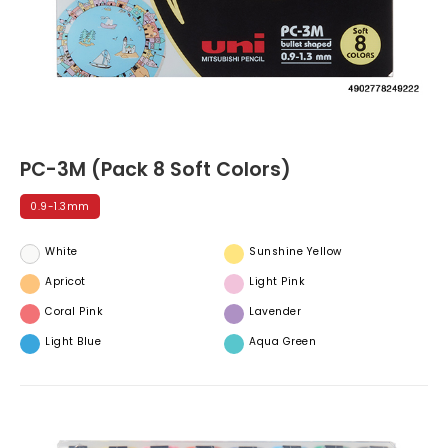
PC-3M (Pack 8 Soft Colors)
0.9-1.3mm
White
Sunshine Yellow
Apricot
Light Pink
Coral Pink
Lavender
Light Blue
Aqua Green