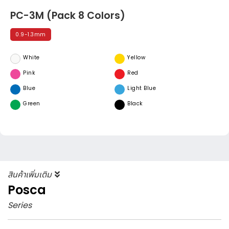
PC-3M (Pack 8 Colors)
0.9-1.3mm
White
Yellow
Pink
Red
Blue
Light Blue
Green
Black
สินค้าเพิ่มเติม
Posca
Series