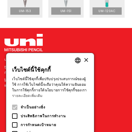
UM-153
UM-151
UM-120AC
×
บริษัท มิตซูบิชิ เพนซิล ประเทศไทย จำกัด
540 อาคารเมอร์คิวรี่ ทาวเวอร์ ชั้น 7 ยูนิต 702
เว็บไซต์นี้ใช้คุกกี้
ENGLISH
ถนนเพลินจิต แขวงลุมพินี เขตปทุมวัน กรุงเทพฯ 10330
เว็บไซต์นี้ใช้คุกกี้เพื่อปรับปรุงประสบการณ์ของผู้
โทร : +66 211 79314-5
THAI
ใช้ การใช้เว็บไซต์นี้จะถือว่าคุณให้ความยินยอม
แฟกซ์ : +66 211 73595
ในการใช้คุกกี้ภายใต้นโยบายการใช้คุกกี้ของเรา
VIETNAMESE
รายละเอียดเพิ่มเติม
ประเทศอื่นๆ
จำเป็นอย่างยิ่ง
ประสิทธิภาพในการทำงาน
การกำหนดเป้าหมาย