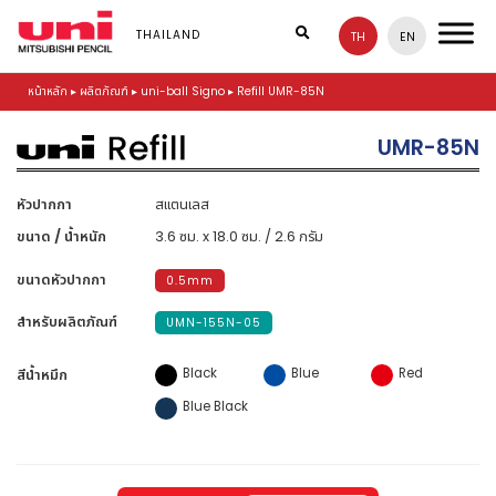
S
k
THAILAND
TH
EN
i
p
หน้าหลัก
▸
ผลิตภัณฑ์
▸
uni-ball Signo
▸
Refill UMR-85N
t
o
m
UMR-85N
a
i
n
หัวปากกา
สแตนเลส
c
ขนาด / น้ำหนัก
3.6 ซม. x 18.0 ซม. / 2.6 กรัม
o
n
ขนาดหัวปากกา
0.5mm
t
e
สำหรับผลิตภัณฑ์
UMN-155N-05
n
t
Black
Blue
Red
สีน้ำหมึก
Blue Black