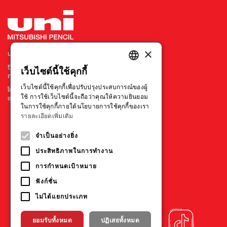
×
บริษัท มิตซูบิชิ เพนซิล ประเทศไทย จำกัด
540 อาคารเมอร์คิวรี่ ทาวเวอร์ ชั้น 7 ยูนิต 702
เว็บไซต์นี้ใช้คุกกี้
ENGLISH
ถนนเพลินจิต แขวงลุมพินี เขตปทุมวัน กรุงเทพฯ 10330
เว็บไซต์นี้ใช้คุกกี้เพื่อปรับปรุงประสบการณ์ของผู้
โทร : +66 211 79314-5
THAI
ใช้ การใช้เว็บไซต์นี้จะถือว่าคุณให้ความยินยอม
แฟกซ์ : +66 211 73595
ในการใช้คุกกี้ภายใต้นโยบายการใช้คุกกี้ของเรา
VIETNAMESE
รายละเอียดเพิ่มเติม
ประเทศอื่นๆ
จำเป็นอย่างยิ่ง
ประสิทธิภาพในการทำงาน
การกำหนดเป้าหมาย
ฟังก์ชั่น
ไม่ได้แยกประเภท
ยอมรับทั้งหมด
ปฏิเสธทั้งหมด