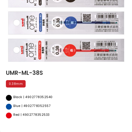
UMR-ML-38S
0.38mm
Black | 4902778352540
Blue | 4902778352557
Red | 4902778352533