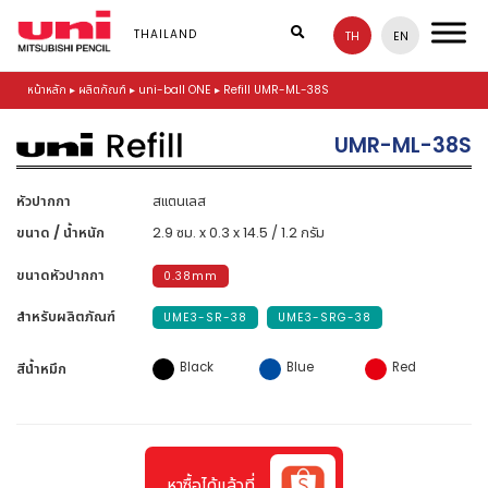
S
k
THAILAND
TH
EN
i
p
หน้าหลัก
▸
ผลิตภัณฑ์
▸
uni-ball ONE
▸
Refill UMR-ML-38S
t
o
m
UMR-ML-38S
a
i
n
หัวปากกา
สแตนเลส
c
ขนาด / น้ำหนัก
2.9 ซม. x 0.3 x 14.5 / 1.2 กรัม
o
n
ขนาดหัวปากกา
0.38mm
t
e
สำหรับผลิตภัณฑ์
UME3-SR-38
UME3-SRG-38
n
t
Black
Blue
Red
สีน้ำหมึก
หาซื้อได้แล้วที่