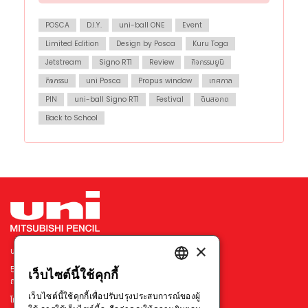
POSCA
D.I.Y.
uni-ball ONE
Event
Limited Edition
Design by Posca
Kuru Toga
Jetstream
Signo RT1
Review
กิจกรรมยูนิ
กิจกรรม
uni Posca
Propus window
เทศกาล
PIN
uni-ball Signo RT1
Festival
ดินสอกด
Back to School
×
บริษัท มิตซูบิชิ เพนซิล ประเทศไทย จำกัด
540 อาคารเมอร์คิวรี่ ทาวเวอร์ ชั้น 7 ยูนิต 702
เว็บไซต์นี้ใช้คุกกี้
ENGLISH
ถนนเพลินจิต แขวงลุมพินี เขตปทุมวัน กรุงเทพฯ 10330
เว็บไซต์นี้ใช้คุกกี้เพื่อปรับปรุงประสบการณ์ของผู้
โทร : +66 211 79314-5
THAI