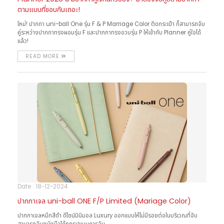
ตามแบบที่ชอบกันเถอะ!
ใหม่! ปากกา uni-ball One รุ่น F & P Marriage Color ติดกระเป๋า ก็สามารถจับ
คู่ระหว่างปากกาทรงผอมรุ่น F และปากกาทรงอวบรุ่น P ให้เข้ากับ Planner คู่ใจได้
แล้ว!
READ MORE
Date : 18-12-2024
ปากกาเจล uni-ball ONE F/P Limited (Mariage Color)
ปากกาเจลหมึกสีดำ ดีไซน์มินิมอล Luxury ออกแบบให้ไม่มีรอยต่อในบริเวณที่จับ