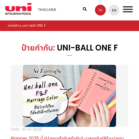
S
k
THAILAND
TH
EN
i
p
หน้าหลัก
▸
uni-ball ONE F
t
o
m
a
ป้ายกำกับ:
UNI-BALL ONE F
i
n
c
o
n
t
e
n
t
Date : 31-01-2025
Planner 2025 นี้ มีปากกาคู่ใจกันหรือยัง? มาลองจับคู่สีด้ามปากกา