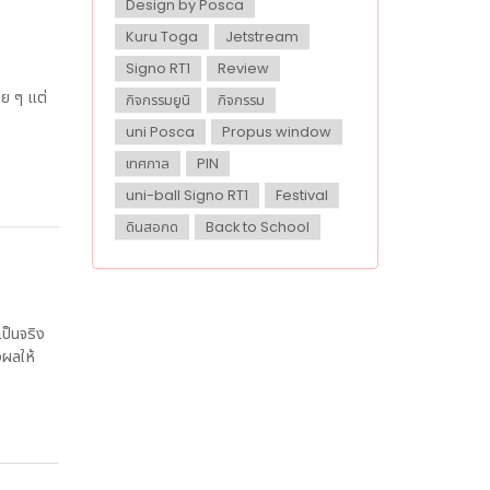
Design by Posca
Kuru Toga
Jetstream
Signo RT1
Review
าย ๆ แต่
กิจกรรมยูนิ
กิจกรรม
uni Posca
Propus window
เทศกาล
PIN
uni-ball Signo RT1
Festival
ดินสอกด
Back to School
ป็นจริง
งผลให้