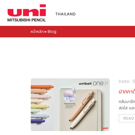
S
k
THAILAND
i
p
t
หน้าหลัก
▸
Blog
o
m
a
i
n
c
Date :
o
n
ปากกาด้
t
กลับมาอีก
e
สดใส และห
n
t
READ