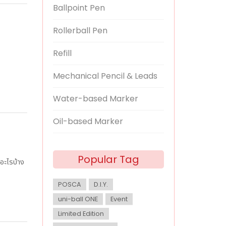
Ballpoint Pen
Rollerball Pen
Refill
Mechanical Pencil & Leads
Water-based Marker
Oil-based Marker
Popular Tag
บอะไรบ้าง
POSCA
D.I.Y.
uni-ball ONE
Event
Limited Edition