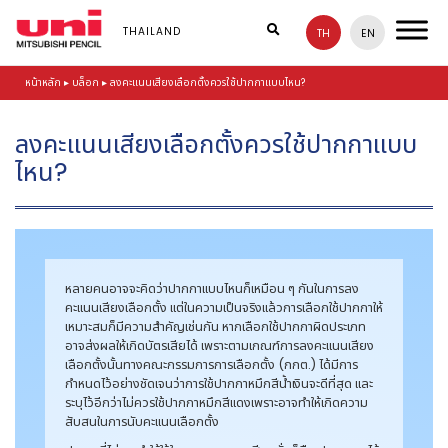
S
k
THAILAND
TH
EN
i
p
หน้าหลัก
▸
บล็อก
▸
ลงคะแนนเสียงเลือกตั้งควรใช้ปากกาแบบไหน?
t
o
m
ลงคะแนนเสียงเลือกตั้งควรใช้ปากกาแบบ
a
i
ไหน?
n
c
o
n
t
e
หลายคนอาจจะคิดว่าปากกาแบบไหนก็เหมือน ๆ กันในการลง
n
คะแนนเสียงเลือกตั้ง แต่ในความเป็นจริงแล้วการเลือกใช้ปากกาให้
t
เหมาะสมก็มีความสำคัญเช่นกัน หากเลือกใช้ปากกาผิดประเภท
อาจส่งผลให้เกิดบัตรเสียได้ เพราะตามเกณฑ์การลงคะแนนเสียง
เลือกตั้งนั้นทางคณะกรรมการการเลือกตั้ง (กกต.) ได้มีการ
กำหนดไว้อย่างชัดเจนว่าการใช้ปากกาหมึกสีน้ำเงินจะดีที่สุด และ
ระบุไว้อีกว่าไม่ควรใช้ปากกาหมึกสีแดงเพราะอาจทำให้เกิดความ
สับสนในการนับคะแนนเลือกตั้ง