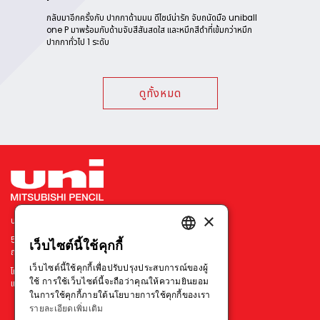
แล้
ง
กลับมาอีกครั้งกับ ปากกาด้ามมน ดีไซน์น่ารัก จับถนัดมือ uniball
ด
one P มาพร้อมกับด้ามจับสีสันสดใส และหมึกสีดำที่เข้มกว่าหมึก
ปากกาทั่วไป 1 ระดับ
ดูทั้งหมด
×
บริษัท มิตซูบิชิ เพนซิล ประเทศไทย จำกัด
540 อาคารเมอร์คิวรี่ ทาวเวอร์ ชั้น 7 ยูนิต 702
เว็บไซต์นี้ใช้คุกกี้
ENGLISH
ถนนเพลินจิต แขวงลุมพินี เขตปทุมวัน กรุงเทพฯ 10330
เว็บไซต์นี้ใช้คุกกี้เพื่อปรับปรุงประสบการณ์ของผู้
โทร : +66 211 79314-5
THAI
ใช้ การใช้เว็บไซต์นี้จะถือว่าคุณให้ความยินยอม
แฟกซ์ : +66 211 73595
ในการใช้คุกกี้ภายใต้นโยบายการใช้คุกกี้ของเรา
VIETNAMESE
รายละเอียดเพิ่มเติม