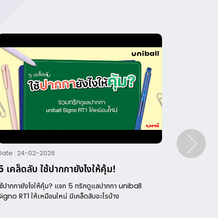
Date : 24-02-2026
Date : 16
5 เคล็ดลับ ใช้ปากกายังไงให้คุ้ม!
ออกแบบก
POSC
ใช้ปากกายังไงให้คุ้ม? แจก 5 ทริกดูแลปากกา uniball
Signo RT1 ให้เหมือนใหม่ มีเคล็ดลับอะไรบ้าง
วันนี้เราจ
พิเศษในวัน