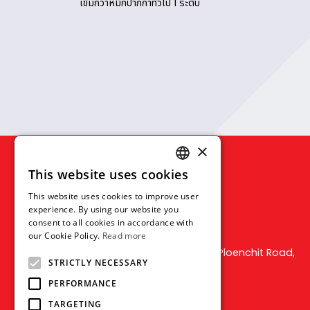
ไตล์ที่ชอบ
เข้มกว่าหมึกปากกาทั่วไป 1 ระดับ
×
This website uses cookies
ENGLISH
This website uses cookies to improve user
THAI
experience. By using our website you
consent to all cookies in accordance with
VIETNAMESE
MITSUBISHI PENCIL (THAILAND) CO., LTD.
our Cookie Policy.
Read more
540 Mercury Tower, Floor 7th, Unit 702, Ploenchit Road,
STRICTLY NECESSARY
Lumpini, Pathumwan, Bangkok 10330
PERFORMANCE
TEL : +66 211 79314-5
FAX : +66 211 73595
TARGETING