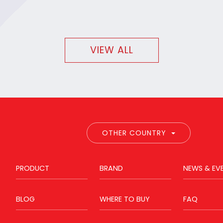
VIEW ALL
OTHER COUNTRY
PRODUCT
BRAND
NEWS & EV
BLOG
WHERE TO BUY
FAQ