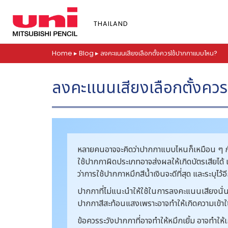
S
k
THAILAND
i
p
t
Home
▸
Blog
▸
ลงคะแนนเสียงเลือกตั้งควรใช้ปากกาแบบไหน?
o
m
ลงคะแนนเสียงเลือกตั้งคว
a
i
n
c
o
หลายคนอาจจะคิดว่าปากกาแบบไหนก็เหมือน ๆ กั
n
ใช้ปากกาผิดประเภทอาจส่งผลให้เกิดบัตรเสียได
t
ว่าการใช้ปากกาหมึกสีน้ำเงินจะดีที่สุด และระบ
e
n
ปากกาที่ไม่แนะนำให้ใช้ในการลงคะแนนเสียงนั่น
t
ปากกาสีสะท้อนแสงเพราะอาจทำให้เกิดความเข้าใจผ
ข้อควรระวังปากกาที่อาจทำให้หมึกเยิ้ม อาจทำให