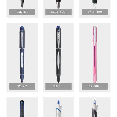
SXN-101
SXE3-800
SXE3-400
SX-217
SX-210
SX-101FL