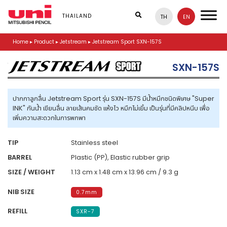
S
k
THAILAND
TH
EN
i
p
Home
▸
Product
▸
Jetstream
▸
Jetstream Sport SXN-157S
t
o
m
SXN-157S
a
i
n
ปากกาลูกลื่น Jetstream Sport รุ่น SXN-157S มีน้ำหมึกชนิดพิเศษ "Super
c
INK" กันน้ำ เขียนลื่น ลายเส้นคมชัด แห้งไว หมึกไม่เยิ้ม เป็นรุ่นที่มีคลิปหนีบ เพื่อ
o
เพิ่มความสะดวกในการพกพา
n
t
e
TIP
Stainless steel
n
BARREL
Plastic (PP), Elastic rubber grip
t
SIZE / WEIGHT
1.13 cm x 1.48 cm x 13.96 cm / 9.3 g
NIB SIZE
0.7mm
REFILL
SXR-7