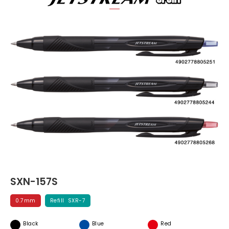
SXN-157S
0.7mm
Refill SXR-7
Black
Blue
Red