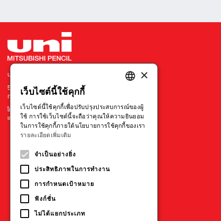
×
บริษัท มิตซูบิชิ เพนซิล ประเทศไทย จำกัด
540 อาคารเมอร์คิวรี่ ทาวเวอร์ ชั้น 7 ยูนิต 702
เว็บไซต์นี้ใช้คุกกี้
ENGLISH
ถนนเพลินจิต แขวงลุมพินี เขตปทุมวัน กรุงเทพฯ 10330
เว็บไซต์นี้ใช้คุกกี้เพื่อปรับปรุงประสบการณ์ของผู้
โทร : +66 211 79314-5
THAI
ใช้ การใช้เว็บไซต์นี้จะถือว่าคุณให้ความยินยอม
แฟกซ์ : +66 211 73595
ในการใช้คุกกี้ภายใต้นโยบายการใช้คุกกี้ของเรา
VIETNAMESE
รายละเอียดเพิ่มเติม
ประเทศอื่นๆ
จำเป็นอย่างยิ่ง
ประสิทธิภาพในการทำงาน
การกำหนดเป้าหมาย
ฟังก์ชั่น
ไม่ได้แยกประเภท