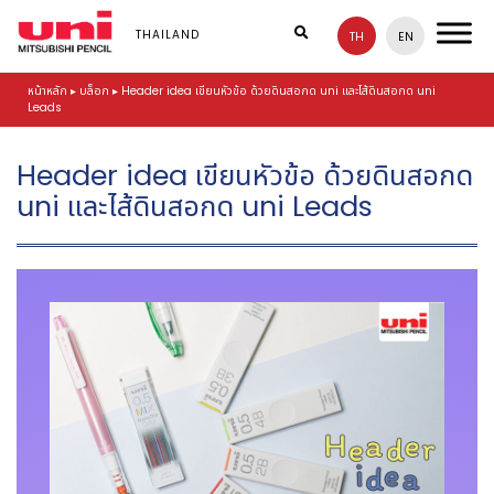
S
k
THAILAND
TH
EN
i
p
หน้าหลัก
▸
บล็อก
▸
Header idea เขียนหัวข้อ ด้วยดินสอกด uni และไส้ดินสอกด uni
t
Leads
o
m
a
Header idea เขียนหัวข้อ ด้วยดินสอกด
i
uni และไส้ดินสอกด uni Leads
n
c
o
n
t
e
n
t