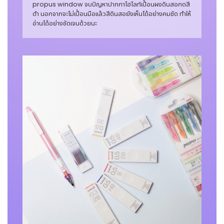
propus window จบปัญหาปากกาไฮไลท์เปื้อนผงดินสอกดสี
ดำ นอกจากจะไม่เปื้อนมือแล้วสีดินสอยังเห็นได้อย่างคมชัด ทำให้
อ่านได้อย่างชัดเจนด้วยนะ